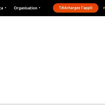
ca
Organisation
Téléchargez l'appli
▼
▼
Contact
Presse
Communes