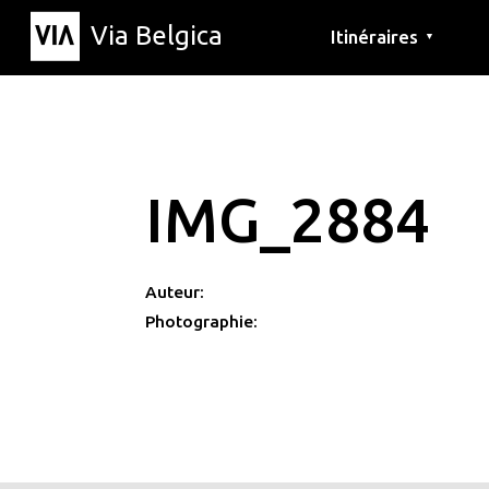
Via Belgica
Itinéraires
▼
Parcours d'écoute
Itinéraires de randon
Itinéraires cyclables
IMG_2884
Auteur:
Photographie: