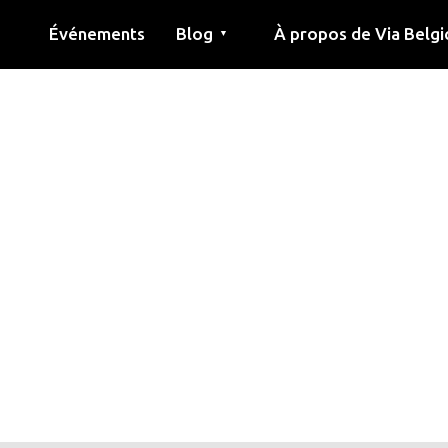
Événements
Blog
À propos de Via Belgi
▼
née
Article
Éducation
Recette
Amis
À propos de via belgica
Recherche
Éducation
Amis
Le guide