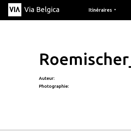
Via Belgica
Itinéraires
▼
Parcours d'écoute
Itinéraires de randon
Itinéraires cyclables
Roemischer_
Auteur:
Photographie: