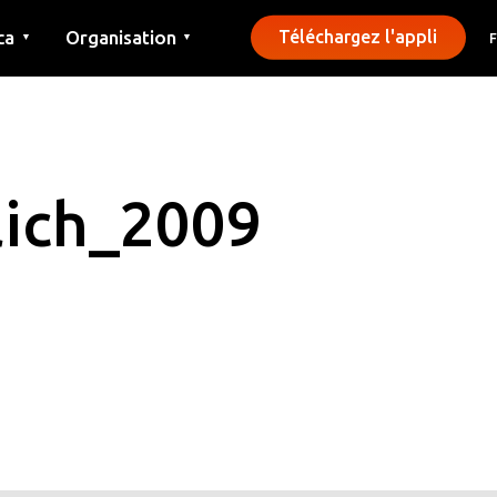
ca
Organisation
Téléchargez l'appli
▼
▼
Contact
Presse
Communes
lich_2009