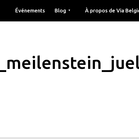
Événements
Blog
À propos de Via Belgi
▼
née
Article
Éducation
Recette
Amis
À propos de via belgica
Recherche
Éducation
Amis
Le guide
meilenstein_jue