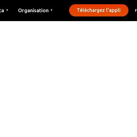
ca
Organisation
Téléchargez l'appli
▼
▼
Contact
Presse
Communes