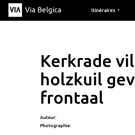
Via Belgica
Itinéraires
▼
Parcours d'écoute
Itinéraires de randon
Itinéraires cyclables
Kerkrade vil
holzkuil gev
frontaal
Auteur:
Photographie: