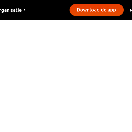
rganisatie
Download de app
▼
ntact
rs
emeentes