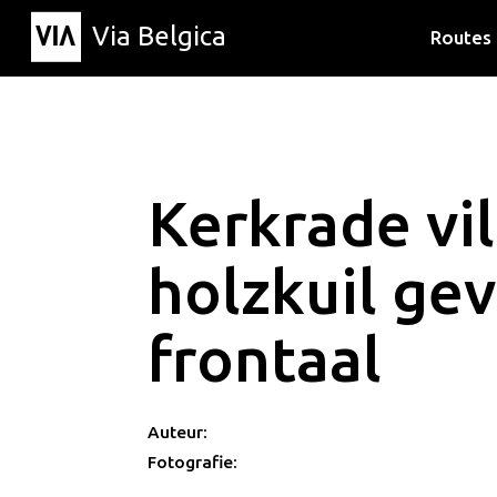
Via Belgica
Routes
Luisterr
Wandelr
Fietsrou
Kerkrade vil
holzkuil gev
frontaal
Auteur:
Fotografie: