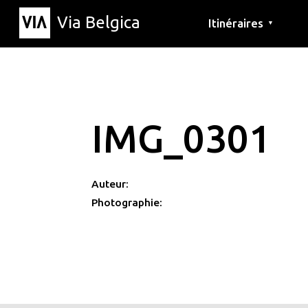
Via Belgica
Itinéraires
▼
Parcours d'écoute
Itinéraires de randon
Itinéraires cyclables
IMG_0301
Auteur:
Photographie: