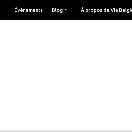
Événements
Blog
À propos de Via Belgi
▼
née
Article
Éducation
Recette
Amis
À propos de via belgica
Recherche
Éducation
Amis
Le guide