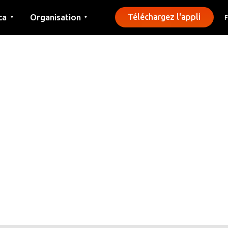
ca
Organisation
Téléchargez l'appli
▼
▼
Contact
Presse
Communes