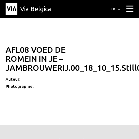
Via Belgica
Itinéraires
FR
▼
Itinéraires de randonnée
Itinéraires cyclables
Parcours d'écoute
Événements
Blog
▼
AFL08 VOED DE
Éducation
Recette
Article
Amis
À propos de Via Belgica
▼
ROMEIN IN JE –
À propos de via belgica
Recherche
Éducation
Le guide
Amis
JAMBROUWERIJ.00_18_10_15.Still
Organisation
▼
Auteur:
Communes
Contact
Presse
Photographie: