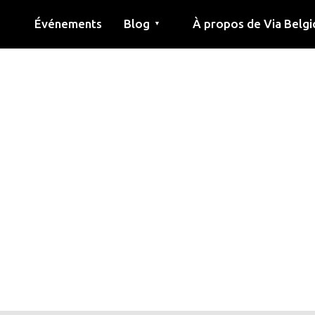
Événements
Blog
À propos de Via Belgi
▼
née
Article
Éducation
Recette
Amis
À propos de via belgica
Recherche
Éducation
Amis
Le guide