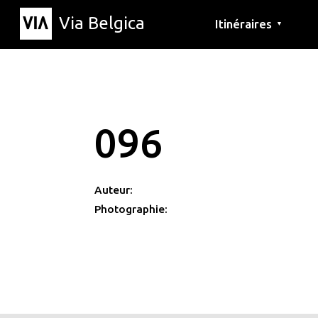
Via Belgica
Itinéraires
▼
Parcours d'écoute
Itinéraires de randon
Itinéraires cyclables
096
Auteur:
Photographie: