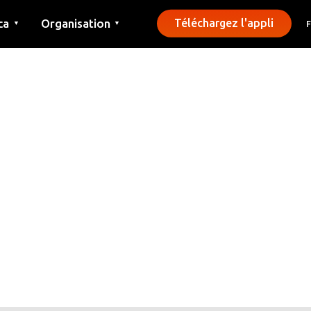
ca
Organisation
Téléchargez l'appli
▼
▼
Contact
Presse
Communes