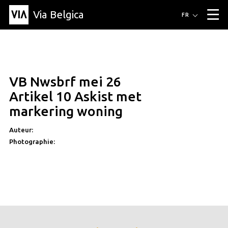
Via Belgica
Itinéraires
FR
▼
Itinéraires de randonnée
Itinéraires cyclables
Parcours d'écoute
Événements
Blog
▼
VB Nwsbrf mei 26
Éducation
Recette
Article
Amis
À propos de Via Belgica
▼
Artikel 10 Askist met
À propos de via belgica
Recherche
Éducation
Le guide
Amis
markering woning
Organisation
▼
Auteur:
Communes
Contact
Presse
Photographie: