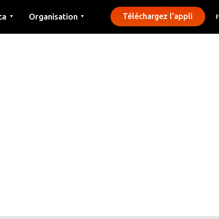
ca
Organisation
Téléchargez l'appli
▼
▼
Contact
Presse
Communes