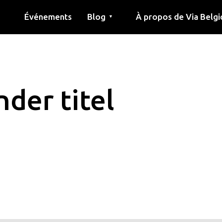
Événements
Blog
À propos de Via Belgi
▼
née
Article
Éducation
Recette
Amis
À propos de via belgica
Recherche
Éducation
Amis
Le guide
der titel