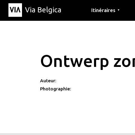
Via Belgica
Itinéraires
▼
Parcours d'écoute
Itinéraires de randon
Itinéraires cyclables
Ontwerp zon
Auteur:
Photographie: