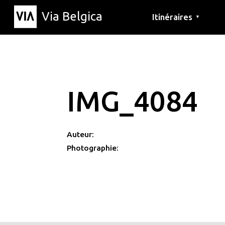
Via Belgica
Itinéraires
▼
Parcours d'écoute
Itinéraires de randon
Itinéraires cyclables
IMG_4084
Auteur:
Photographie: