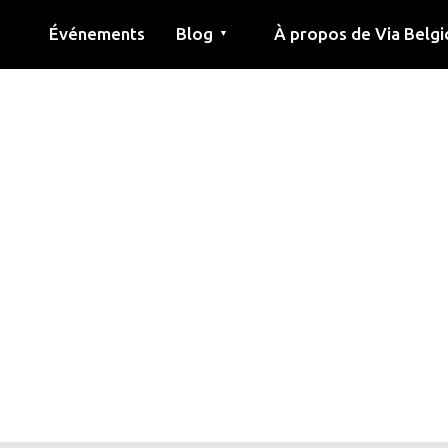
Événements
Blog
À propos de Via Belgi
▼
née
Article
Éducation
Recette
Amis
À propos de via belgica
Recherche
Éducation
Amis
Le guide