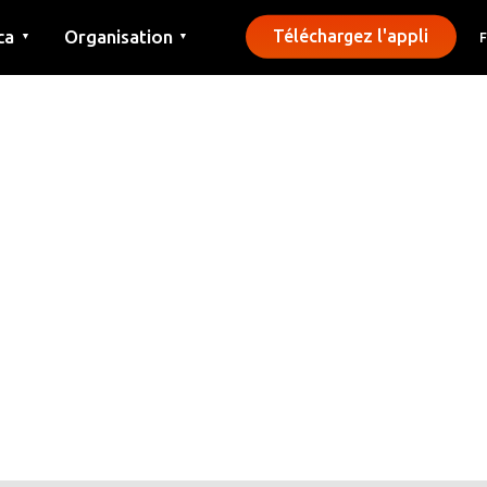
ca
Organisation
Téléchargez l'appli
▼
▼
Contact
Presse
Communes