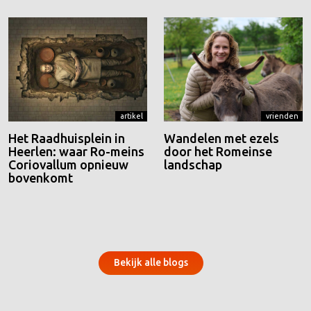
artikel
vrienden
Het Raadhuisplein in
Wandelen met ezels
Heerlen: waar Ro-meins
door het Romeinse
Coriovallum opnieuw
landschap
bovenkomt
Bekijk alle blogs