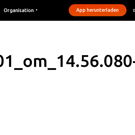
Organisation
App herunterladen
▼
Kontakt
Presse
Gemeinden
01_om_14.56.080