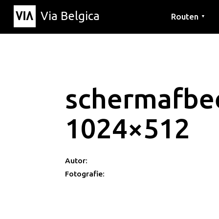
Via Belgica
Routen
▼
Hörrouten
Wanderwege
Fahrradrouten
schermafbe
1024×512
Autor:
Fotografie: