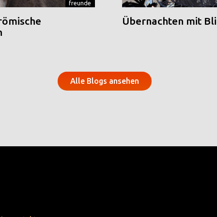
freunde
 römische
Übernachten mit Blic
n
Alle Blogs ansehen