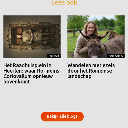
Lees ook
artikel
vrienden
Het Raadhuisplein in
Wandelen met ezels
Heerlen: waar Ro-meins
door het Romeinse
Coriovallum opnieuw
landschap
bovenkomt
Bekijk alle blogs