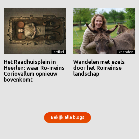
artikel
vrienden
Het Raadhuisplein in
Wandelen met ezels
Heerlen: waar Ro-meins
door het Romeinse
Coriovallum opnieuw
landschap
bovenkomt
Bekijk alle blogs