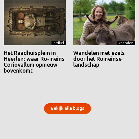
artikel
vrienden
Het Raadhuisplein in
Wandelen met ezels
Heerlen: waar Ro-meins
door het Romeinse
Coriovallum opnieuw
landschap
bovenkomt
Bekijk alle blogs