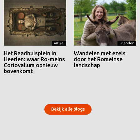
artikel
vrienden
Het Raadhuisplein in
Wandelen met ezels
Heerlen: waar Ro-meins
door het Romeinse
Coriovallum opnieuw
landschap
bovenkomt
Bekijk alle blogs