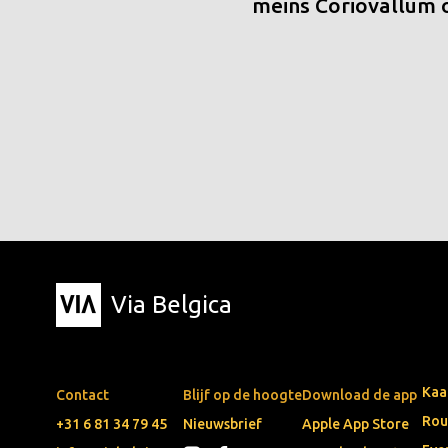
meins Coriovallum
Via Belgica
Kaa
Contact
Blijf op de hoogte
Download de app
Rou
+31 6 81 34 79 45
Nieuwsbrief
Apple App Store