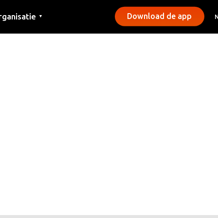
rganisatie
Download de app
▼
ntact
rs
emeentes