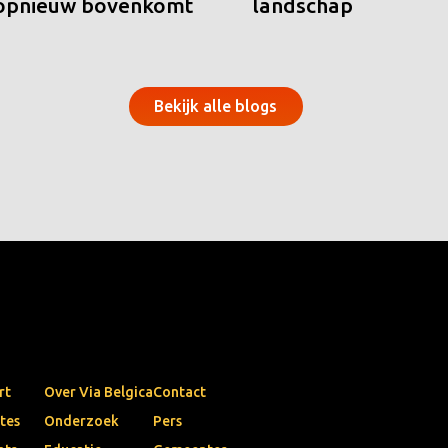
 opnieuw bovenkomt
landschap
Bekijk alle blogs
rt
Over Via Belgica
Contact
tes
Onderzoek
Pers