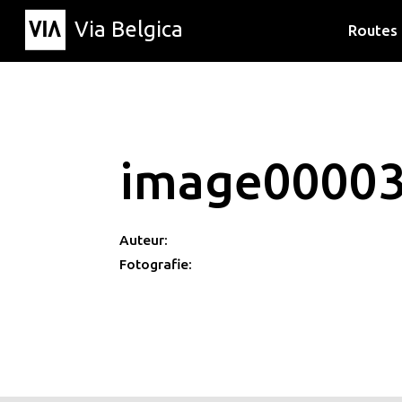
Via Belgica
Routes
Luisterr
Wandelr
Fietsrou
image0000
Auteur:
Fotografie: