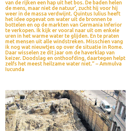
van de rijken een hap uit het bos. De baden helen
de mens, maar niet de natuur’, zucht hij voor hij
weer in de massa verdwijnt. Quintus Iulius heeft
het idee opgevat om water uit de bronnen te
bottelen en op de markten van Germania Inferior
te verkopen. Ik kijk er vooral naar uit om enkele
uren in het warme water te glijden. En te praten
met mensen uit alle windstreken. Misschien vang
ik nog wat nieuwtjes op over de situatie in Rome.
Daar wisselen ze dit jaar om de haverklap van
keizer. Doodslag en onthoofding, daartegen helpt
zelfs het meest heilzame water niet.” – Ammulva
Iucunda