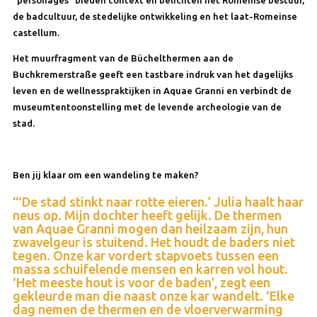
“personages” bieden context en belichten het Romeinse bestuur,
de badcultuur, de stedelijke ontwikkeling en het laat-Romeinse
castellum.
Het muurfragment van de Büchelthermen aan de
Buchkremerstraße geeft een tastbare indruk van het dagelijks
leven en de wellnesspraktijken in Aquae Granni en verbindt de
museumtentoonstelling met de levende archeologie van de
stad.
Ben jij klaar om een wandeling te maken?
“‘De stad stinkt naar rotte eieren.’ Julia haalt haar
neus op. Mijn dochter heeft gelijk. De thermen
van Aquae Granni mogen dan heilzaam zijn, hun
zwavelgeur is stuitend. Het houdt de baders niet
tegen. Onze kar vordert stapvoets tussen een
massa schuifelende mensen en karren vol hout.
‘Het meeste hout is voor de baden’, zegt een
gekleurde man die naast onze kar wandelt. ‘Elke
dag nemen de thermen en de vloerverwarming