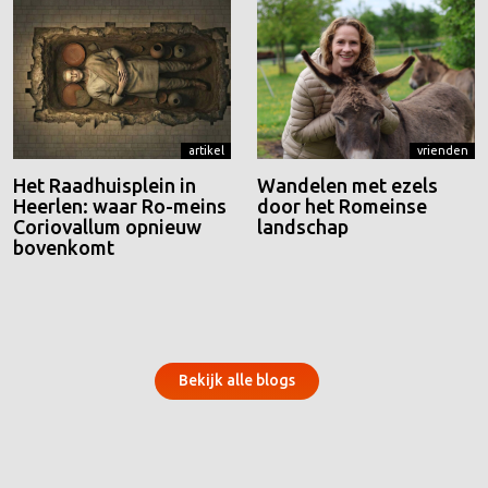
artikel
vrienden
Het Raadhuisplein in
Wandelen met ezels
Heerlen: waar Ro-meins
door het Romeinse
Coriovallum opnieuw
landschap
bovenkomt
Bekijk alle blogs