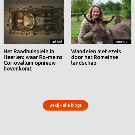
artikel
vrienden
Het Raadhuisplein in
Wandelen met ezels
Heerlen: waar Ro-meins
door het Romeinse
Coriovallum opnieuw
landschap
bovenkomt
Bekijk alle blogs