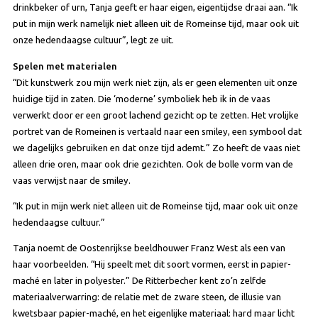
drinkbeker of urn, Tanja geeft er haar eigen, eigentijdse draai aan. “Ik
put in mijn werk namelijk niet alleen uit de Romeinse tijd, maar ook uit
onze hedendaagse cultuur”, legt ze uit.
Spelen met materialen
“Dit kunstwerk zou mijn werk niet zijn, als er geen elementen uit onze
huidige tijd in zaten. Die ‘moderne’ symboliek heb ik in de vaas
verwerkt door er een groot lachend gezicht op te zetten. Het vrolijke
portret van de Romeinen is vertaald naar een smiley, een symbool dat
we dagelijks gebruiken en dat onze tijd ademt.” Zo heeft de vaas niet
alleen drie oren, maar ook drie gezichten. Ook de bolle vorm van de
vaas verwijst naar de smiley.
“Ik put in mijn werk niet alleen uit de Romeinse tijd, maar ook uit onze
hedendaagse cultuur.”
Tanja noemt de Oostenrijkse beeldhouwer Franz West als een van
haar voorbeelden. “Hij speelt met dit soort vormen, eerst in papier-
maché en later in polyester.” De Ritterbecher kent zo’n zelfde
materiaalverwarring: de relatie met de zware steen, de illusie van
kwetsbaar papier-maché, en het eigenlijke materiaal: hard maar licht