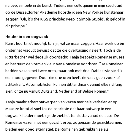
naïeve, simpele in de kunst. Tijdens een colloquium in mijn studietijd
op de Düsseldorfer Akademie hoorde ik een New Yorkse kunstenaar
zeggen: ‘Oh, it’s the KISS principle: Keep It Simple Stupid’. Ik geloof in
dit principe.”
Helder in een oogwenk
Kunst hoeft niet moeilijk te zijn, wil ze maar zeggen. Haar werk op én
onder het viaduct bewijst dat ze die overtuiging naleeft. Toch is de
Ritterbecher wel degelijk doordacht. Tanja bezoekt Romeinse musea
en bestuurt de vorm en kleur van Romeinse vondsten. “De Romeinen
hadden vazen met twee oren, maar ook met drie. Dat laatste vind ik
een mooi gegeven. Door die drie oren heeft de vaas geen voor- of
achterkant. Automobilisten kunnen dit landmark vanuit elke richting
zien, of ze nu vanuit Duitsland, Nederland of België komen.”
Tanja maakt schetsontwerpen van vazen met hele verhalen er op.
Maar ze komt al snel tot de conclusie dat haar ontwerp in een
oogwenk helder moet zijn. Je ziet het tenslotte vanuit de auto. De
Romeinse vazen met een gezicht erop, zogenaamde gezichtsurnen,
bieden een goed alternatief. De Romeinen gebruikten ze als