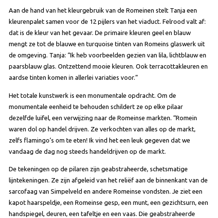
Aan de hand van het kleurgebruik van de Romeinen stelt Tanja een
kleurenpalet samen voor de 12 pijlers van het viaduct. Felrood valt af:
dat is de kleur van het gevaar. De primaire kleuren geel en blauw
mengt ze tot de blauwe en turquoise tinten van Romeins glaswerk uit
de omgeving. Tanja: “Ik heb voorbeelden gezien van lila, lichtblauw en
paarsblauw glas. Ontzettend mooie kleuren. Ook terracottakleuren en
aardse tinten komen in allerlei variaties voor.”
Het totale kunstwerk is een monumentale opdracht. Om de
monumentale eenheid te behouden schildert ze op elke pilaar
dezelfde luifel, een verwijzing naar de Romeinse markten. “Romein
waren dol op handel drijven. Ze verkochten van alles op de markt,
zelfs flamingo’s om te eten! Ik vind het een leuk gegeven dat we
vandaag de dag nog steeds handeldrijven op de markt.
De tekeningen op de pilaren zijn geabstraheerde, schetsmatige
lijntekeningen. Ze zijn afgeleid van het reliëf aan de binnenkant van de
sarcofaag van Simpelveld en andere Romeinse vondsten. Je ziet een
kapot haarspeldje, een Romeinse gesp, een munt, een gezichtsurn, een
handspiegel, deuren, een tafeltje en een vaas. Die geabstraheerde