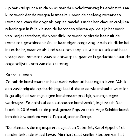
Op het kruispunt van de N281 met de Bocholtzerweg bevindt zich een
kunstwerk dat de tongen losmaakt. Boven de snelweg torent een
Romeinse vaas die oogt als papier-maché. Onder het viaduct vrolijken
tekeningen in felle kleuren de betonnen pilaren op. Ze zijn het werk
van Tanja Ritterbex, die voor dit kunstwerk inspiratie haalt uit de
Romeinse geschiedenis én uit haar eigen omgeving. Zoals de dikke kei
in Bocholtz, waar ze als kind vaak bovenop zit. Als IBA Parkstad haar
vraagt een Romeinse vaas te ontwerpen, gaat ze in gedachten naar de
ongepolijste vorm van die kei terug.
Kunst is leven
Zo put de kunstenares in haar werk vaker uit haar eigen leven. “Als ik
een vastomlijnde opdracht krijg, laat ik die in eerste instantie weer los.
Ik ga altijd uit van mijn eigen kunstenaarspraktijk, van mijn eigen
werkwijze. Zo ontstaat een autonoom kunstwerk”, legt ze uit. Dat
loont. In 2016 wint ze de prestigieuze Prijs voor de Vrije Schilderkunst.
Inmiddels woont en werkt Tanja al jaren in Berlijn.
“Kunstenaars die mij inspireren zijn Jean Debuffet, Karel Appel of de
minder bekende Maud Lewis. Mijn hart gaat sneller kloppen van het