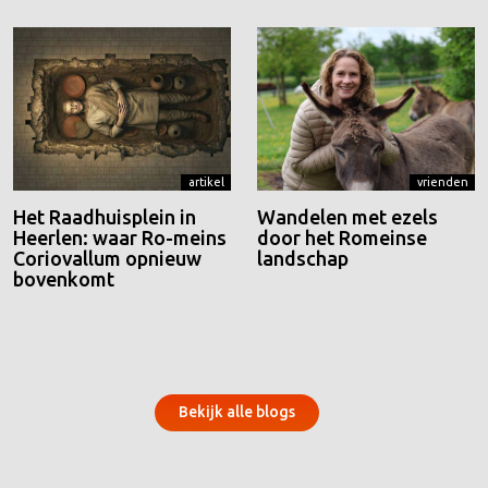
artikel
vrienden
Het Raadhuisplein in
Wandelen met ezels
Heerlen: waar Ro-meins
door het Romeinse
Coriovallum opnieuw
landschap
bovenkomt
Bekijk alle blogs