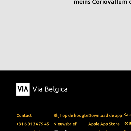
meins Coriovallum
Via Belgica
Kaa
Contact
Blijf op de hoogte
Download de app
Rou
+31 6 81 34 79 45
Nieuwsbrief
Apple App Store