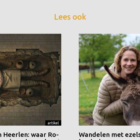
Lees ook
artikel
n Heerlen: waar Ro-
Wandelen met ezels