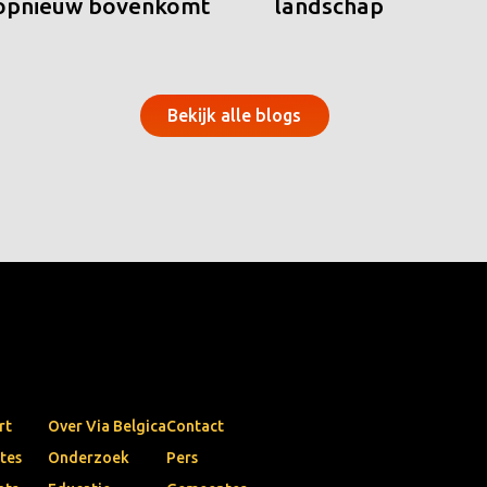
 opnieuw bovenkomt
landschap
Bekijk alle blogs
rt
Over Via Belgica
Contact
tes
Onderzoek
Pers