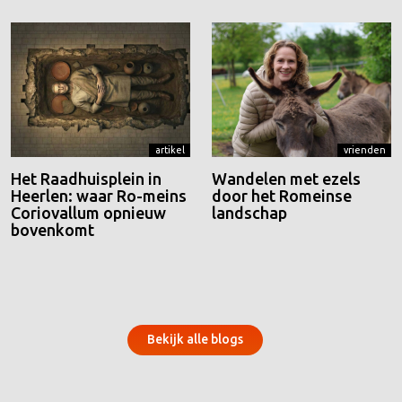
artikel
vrienden
Het Raadhuisplein in
Wandelen met ezels
Heerlen: waar Ro-meins
door het Romeinse
Coriovallum opnieuw
landschap
bovenkomt
Bekijk alle blogs