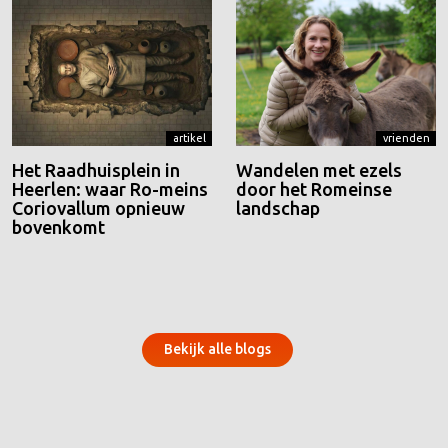
artikel
vrienden
Het Raadhuisplein in
Wandelen met ezels
Heerlen: waar Ro-meins
door het Romeinse
Coriovallum opnieuw
landschap
bovenkomt
Bekijk alle blogs