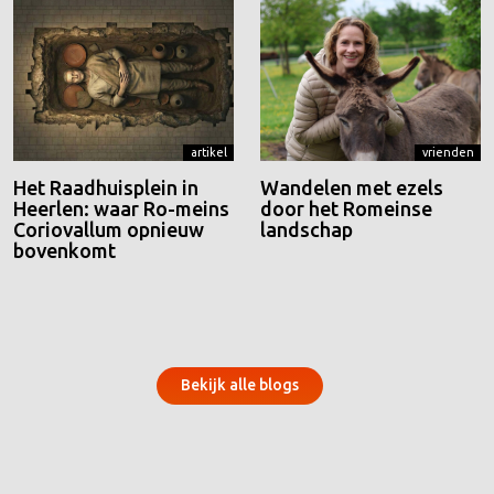
artikel
vrienden
Het Raadhuisplein in
Wandelen met ezels
Heerlen: waar Ro-meins
door het Romeinse
Coriovallum opnieuw
landschap
bovenkomt
Bekijk alle blogs