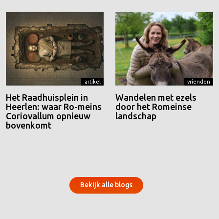
artikel
vrienden
Het Raadhuisplein in
Wandelen met ezels
Heerlen: waar Ro-meins
door het Romeinse
Coriovallum opnieuw
landschap
bovenkomt
Bekijk alle blogs