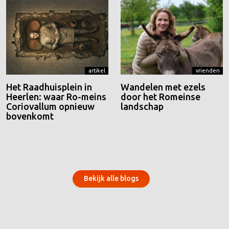
artikel
vrienden
Het Raadhuisplein in
Wandelen met ezels
Heerlen: waar Ro-meins
door het Romeinse
Coriovallum opnieuw
landschap
bovenkomt
Bekijk alle blogs