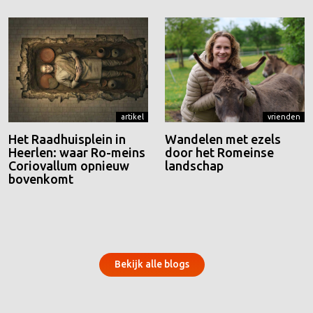
artikel
vrienden
Het Raadhuisplein in
Wandelen met ezels
Heerlen: waar Ro-meins
door het Romeinse
Coriovallum opnieuw
landschap
bovenkomt
Bekijk alle blogs