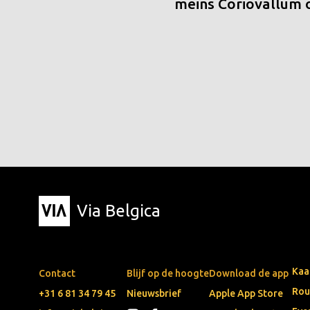
meins Coriovallum
Via Belgica
Kaa
Contact
Blijf op de hoogte
Download de app
Rou
+31 6 81 34 79 45
Nieuwsbrief
Apple App Store