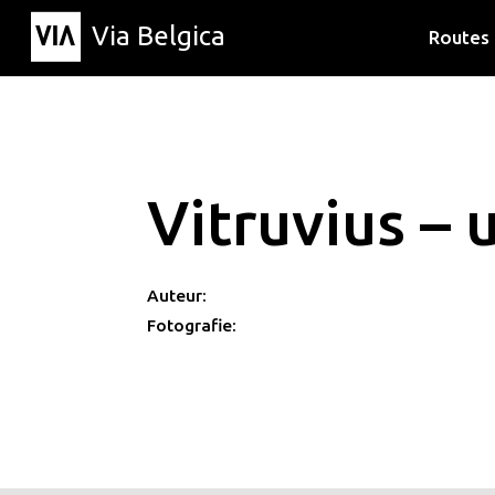
Via Belgica
Routes
Luisterr
Wandelr
Fietsrou
Vitruvius – 
Auteur:
Fotografie: