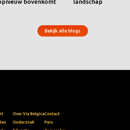
 opnieuw bovenkomt
landschap
Bekijk alle blogs
rt
Over Via Belgica
Contact
tes
Onderzoek
Pers