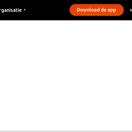
rganisatie
Download de app
▼
ntact
rs
emeentes