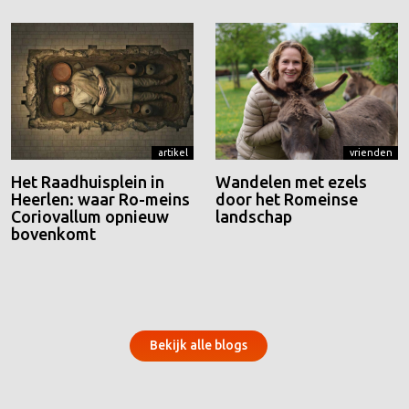
artikel
vrienden
Het Raadhuisplein in
Wandelen met ezels
Heerlen: waar Ro-meins
door het Romeinse
Coriovallum opnieuw
landschap
bovenkomt
Bekijk alle blogs