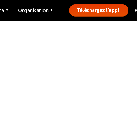
ca
Organisation
Téléchargez l'appli
▼
▼
Contact
Presse
Communes