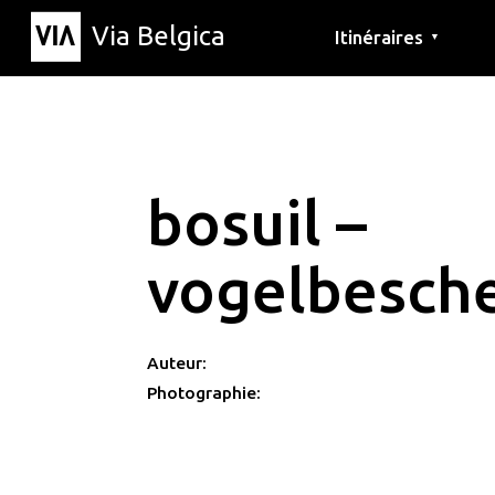
Via Belgica
Itinéraires
▼
Parcours d'écoute
Itinéraires de randon
Itinéraires cyclables
bosuil –
vogelbesch
Auteur:
Photographie: