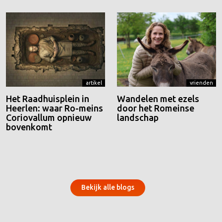
artikel
vrienden
Het Raadhuisplein in
Wandelen met ezels
Heerlen: waar Ro-meins
door het Romeinse
Coriovallum opnieuw
landschap
bovenkomt
Bekijk alle blogs