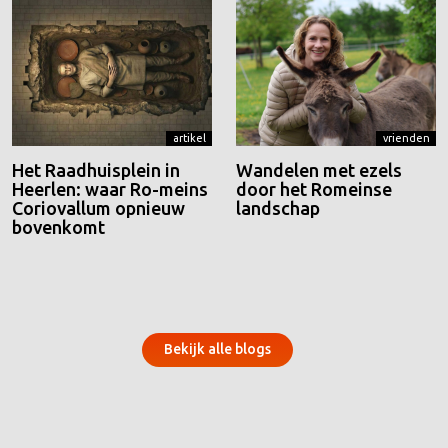
artikel
vrienden
Het Raadhuisplein in
Wandelen met ezels
Heerlen: waar Ro-meins
door het Romeinse
Coriovallum opnieuw
landschap
bovenkomt
Bekijk alle blogs