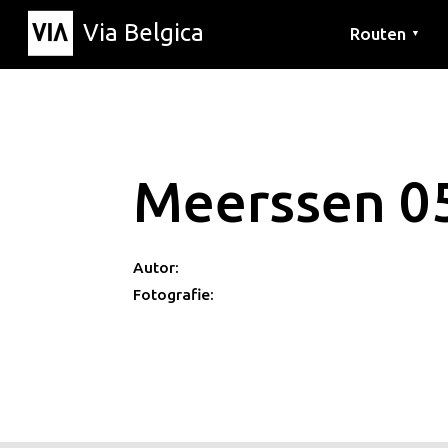
Via Belgica
Routen
▼
Hörrouten
Wanderwege
Fahrradrouten
Meerssen 0
Autor:
Fotografie: