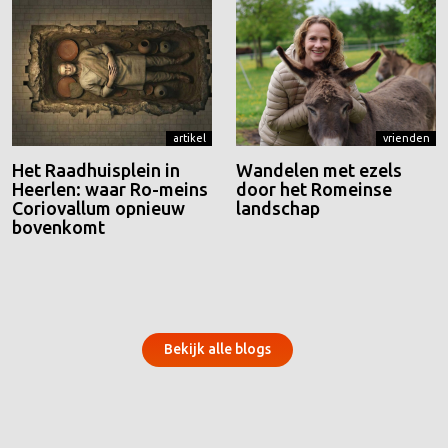
artikel
vrienden
Het Raadhuisplein in
Wandelen met ezels
Heerlen: waar Ro-meins
door het Romeinse
Coriovallum opnieuw
landschap
bovenkomt
Bekijk alle blogs