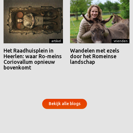
artikel
vrienden
Het Raadhuisplein in
Wandelen met ezels
Heerlen: waar Ro-meins
door het Romeinse
Coriovallum opnieuw
landschap
bovenkomt
Bekijk alle blogs