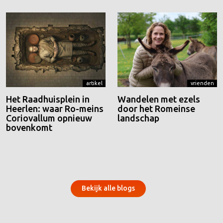
artikel
vrienden
Het Raadhuisplein in
Wandelen met ezels
Heerlen: waar Ro-meins
door het Romeinse
Coriovallum opnieuw
landschap
bovenkomt
Bekijk alle blogs