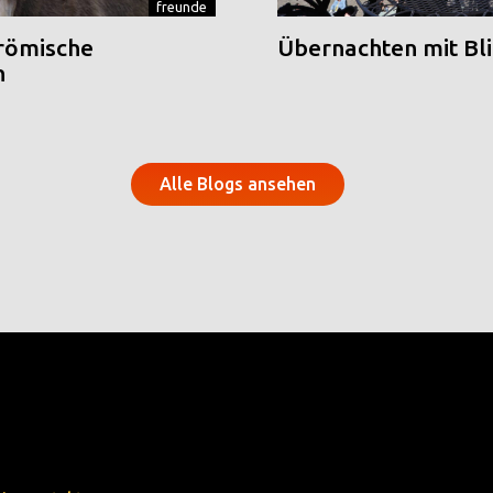
freunde
 römische
Übernachten mit Blic
n
Alle Blogs ansehen