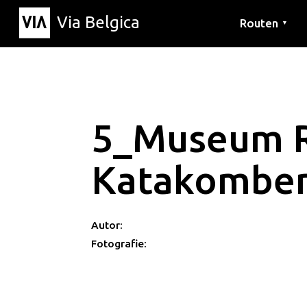
Via Belgica
Routen
▼
Hörrouten
Wanderwege
Fahrradrouten
5_Museum 
Katakombe
Autor:
Fotografie: