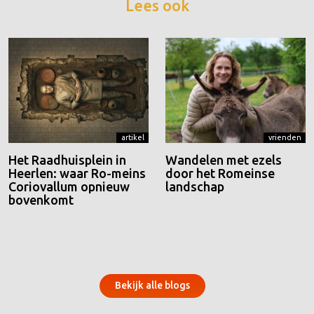
Lees ook
artikel
vrienden
Het Raadhuisplein in
Wandelen met ezels
Heerlen: waar Ro-meins
door het Romeinse
Coriovallum opnieuw
landschap
bovenkomt
Bekijk alle blogs