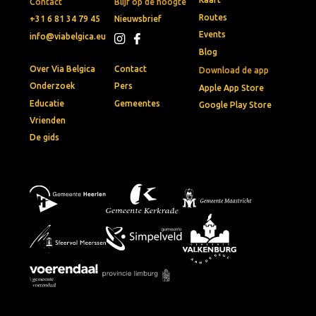
Contact
Blijf op de hoogte
Routes
+31 6 81 34 79 45
Nieuwsbrief
Events
info@viabelgica.eu
Blog
Over Via Belgica
Contact
Download de app
Onderzoek
Pers
Apple App Store
Educatie
Gemeentes
Google Play Store
Vrienden
De gids