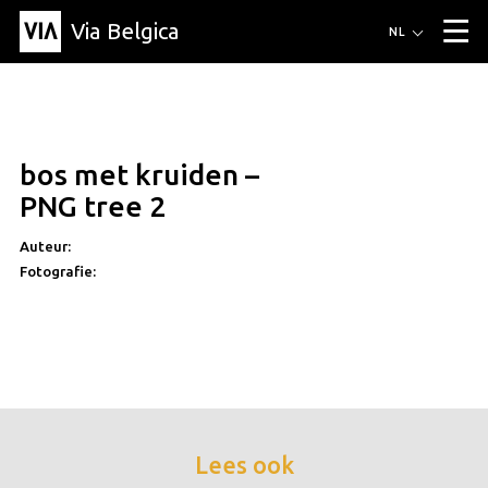
Via Belgica
Routes
NL
▼
Wandelroutes
Luisterroutes
Fietsroutes
Events
Blog
▼
bos met kruiden –
Vrienden
Educatie
Recept
Artikel
Over Via Belgica
▼
PNG tree 2
Over Via Belgica
Onderzoek
Vrienden
Educatie
De gids
Organisatie
▼
Auteur:
Fotografie:
Gemeentes
Contact
Pers
Lees ook