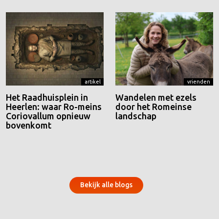
artikel
vrienden
Het Raadhuisplein in
Wandelen met ezels
Heerlen: waar Ro-meins
door het Romeinse
Coriovallum opnieuw
landschap
bovenkomt
Bekijk alle blogs