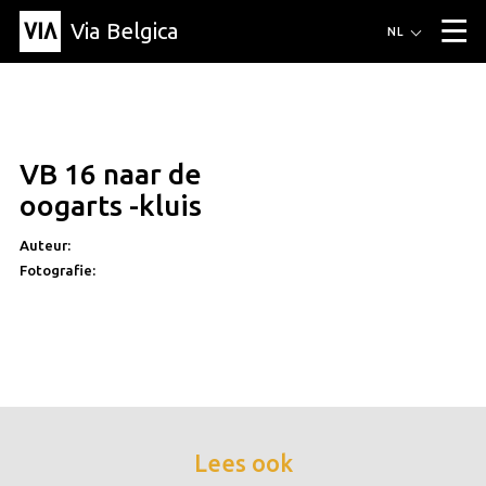
Via Belgica
Routes
NL
▼
Wandelroutes
Luisterroutes
Fietsroutes
Events
Blog
▼
VB 16 naar de
Vrienden
Educatie
Recept
Artikel
Over Via Belgica
▼
oogarts -kluis
Over Via Belgica
Onderzoek
Vrienden
Educatie
De gids
Organisatie
▼
Auteur:
Fotografie:
Gemeentes
Contact
Pers
Lees ook