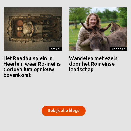
artikel
vrienden
Het Raadhuisplein in
Wandelen met ezels
Heerlen: waar Ro-meins
door het Romeinse
Coriovallum opnieuw
landschap
bovenkomt
Bekijk alle blogs