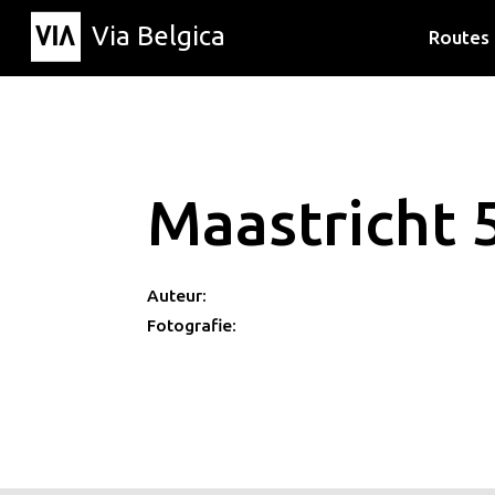
Via Belgica
Routes
Luisterr
Wandelr
Fietsrou
Maastricht 
Auteur:
Fotografie: