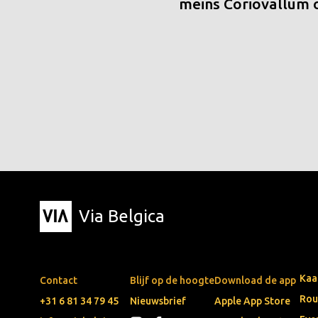
meins Coriovallum
Via Belgica
Kaa
Contact
Blijf op de hoogte
Download de app
Rou
+31 6 81 34 79 45
Nieuwsbrief
Apple App Store