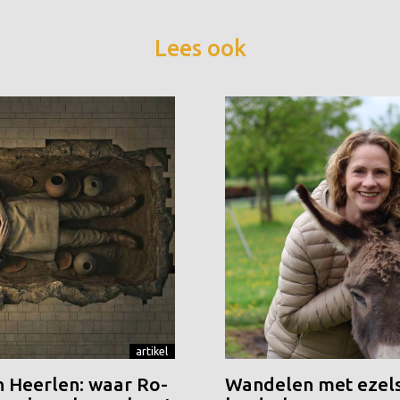
Lees ook
artikel
n Heerlen: waar Ro-
Wandelen met ezels