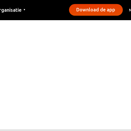
rganisatie
Download de app
▼
ntact
rs
emeentes