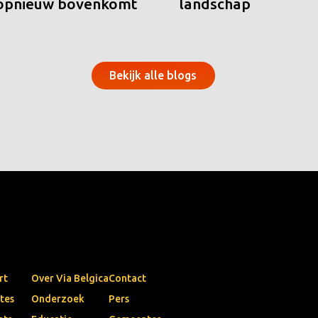
 opnieuw bovenkomt
landschap
Bekijk alle blogs
rt
Over Via Belgica
Contact
tes
Onderzoek
Pers