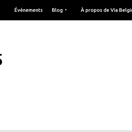
Événements
Blog
À propos de Via Belgi
▼
née
Article
Éducation
Recette
Amis
À propos de via belgica
Recherche
Éducation
Amis
Le guide
5