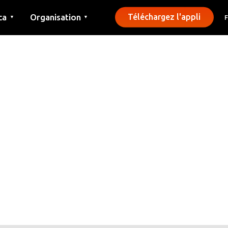
ca
Organisation
Téléchargez l'appli
▼
▼
Contact
Presse
Communes