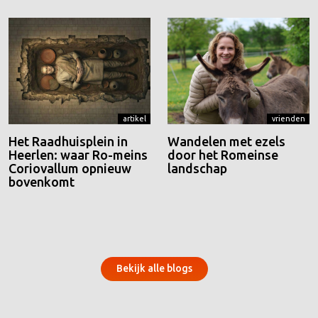
artikel
vrienden
Het Raadhuisplein in
Wandelen met ezels
Heerlen: waar Ro-meins
door het Romeinse
Coriovallum opnieuw
landschap
bovenkomt
Bekijk alle blogs