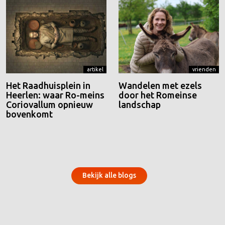
artikel
vrienden
Het Raadhuisplein in
Wandelen met ezels
Heerlen: waar Ro-meins
door het Romeinse
Coriovallum opnieuw
landschap
bovenkomt
Bekijk alle blogs