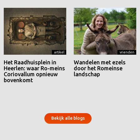
artikel
vrienden
Het Raadhuisplein in
Wandelen met ezels
Heerlen: waar Ro-meins
door het Romeinse
Coriovallum opnieuw
landschap
bovenkomt
Bekijk alle blogs