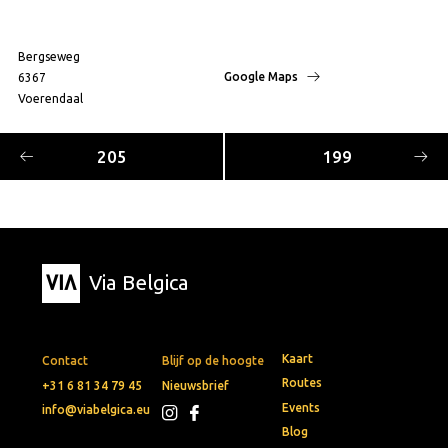
Bergseweg
Google Maps
6367
Voerendaal
205
199
Via Belgica
Kaart
Contact
Blijf op de hoogte
Routes
+31 6 81 34 79 45
Nieuwsbrief
Events
info@viabelgica.eu
Blog