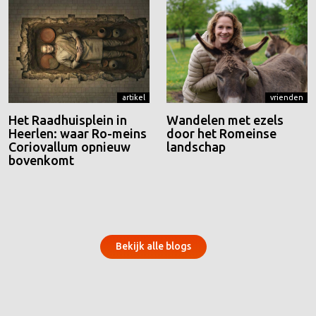
artikel
vrienden
Het Raadhuisplein in
Wandelen met ezels
Heerlen: waar Ro-meins
door het Romeinse
Coriovallum opnieuw
landschap
bovenkomt
Bekijk alle blogs